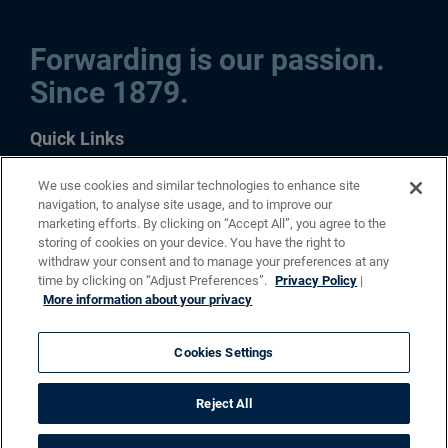
Forwarding is our passion.
Since 1879.
Quick Links
Contacto
We use cookies and similar technologies to enhance site
navigation, to analyse site usage, and to improve our
Productos
marketing efforts. By clicking on “Accept All”, you agree to the
Noticias
storing of cookies on your device. You have the right to
Blog
withdraw your consent and to manage your preferences at any
Carrera
time by clicking on “Adjust Preferences”.
Privacy Policy
|
More information about your privacy
Follow us
Cookies Settings
Reject All
Copyrights © |
Imprint
|
Whistleblowing Hotline
|
Política de privacidad
|
Terminos y Condiciones
|
Cookies Settings